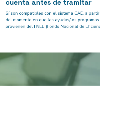
25 may
3 min de lectura
Preguntas Frecuentes - CAE
Compatibilidad entre los CAE
y ayudas: qué debes tener en
cuenta antes de tramitar
Sí son compatibles con el sistema CAE, a partir
del momento en que las ayudas/los programas no
provienen del FNEE (Fondo Nacional de Eficiencia
Energética). Toda actuación que se financia con
el FNEE no es compatible con el sistema CAE,
salvo en el caso de que se renuncie a la
subvención o ayuda antes de obtener el ingreso.