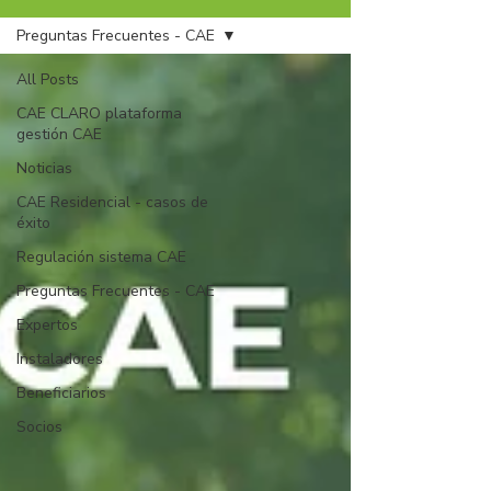
Preguntas Frecuentes - CAE
All Posts
CAE CLARO plataforma
gestión CAE
Noticias
CAE Residencial - casos de
éxito
Regulación sistema CAE
Preguntas Frecuentes - CAE
Expertos
Instaladores
Beneficiarios
Socios