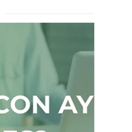
Sistema CAE: cómo funciona
la ficha RES060 para instalar
una bomba de calor en
vivienda
Cubre la sustitución de una instalación térmica
basada en combustión por una solución eléctrica
más eficiente basada en bomba de calor. Es decir,
encaja especialmente bien en proyectos de
aerotermia o tecnologías equivalentes cuando el
objetivo es renovar un sistema antiguo y reducir
el consumo energético.