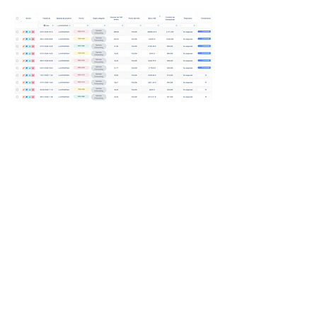
Tarifas
Soluciones adaptadas a cada perfil profesional
Obligados
Intermediarios
Delegados
Para Expertos
A presupuesto
Agiliza la gestión de tus
expedientes.