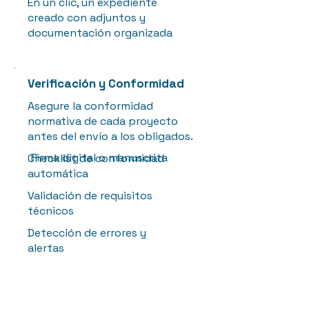
En un clic, un expediente
creado con adjuntos y
documentación organizada
Verificación y Conformidad
Asegure la conformidad
normativa de cada proyecto
antes del envío a los obligados.
Firma digital o manuscrita
Checklist de conformidad
automática
Validación de requisitos
técnicos
Detección de errores y
alertas